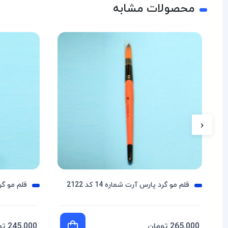
محصولات مشابه
‹
قلم مو گرد پارس آرت شماره 14 کد 2122
قلم مو گرد پ
265,000 تومان
245,000 تومان