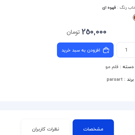
خاب رنگ :
قهوه ای
250,000
تومان
افزودن به سبد خرید
دسته :
قلم مو
برند :
parsart
مشخصات
نظرات کاربران