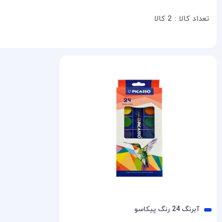
GOLDEN DEEP 217
تعداد کالا :
2 کالا
GOLDEN 216
NAPLES ORANGE 254
RED OCHRE 309
YELLOW OCHRE 218
OCHRE LIGHT 206
INDIAN GOLD 244
INDIAN YELLOW 228
NAPLES YELLOW 209
NAPLES YELLOW LIGHT 219
CADMIUM YELLOW MEDIUM 201
YELLOW 211
AUREOLIN 253
آبرنگ 24 رنگ پیکاسو
LEMON 214