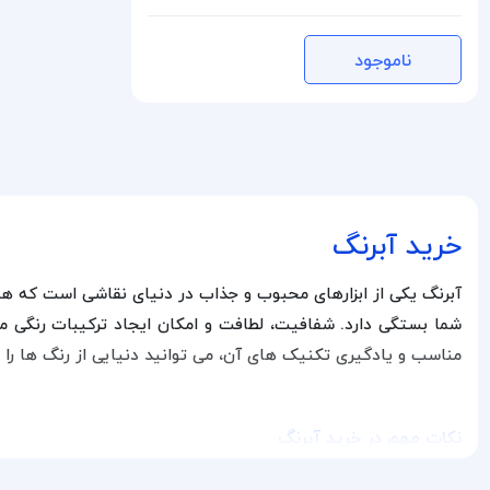
CADMIUM LEMON 203
ZINC WHITE 100
ناموجود
QUINACRIDONE RED 361
MADDER LAKE RED LIGHT 313
CLARET 325
PERYLENE VIOLET 627
خرید آبرنگ
CAPUT MORTUUM 604
NEON ROSE 368
آبرنگ یکی از ابزارهای محبوب و جذاب در دنیای نقاشی است که هم بر
QUINACRIDONE VIOLET ROSE 622
شما بستگی دارد. شفافیت، لطافت و امکان ایجاد ترکیبات رنگی متنو
QUINACRIDONE ROSE 324
مناسب و یادگیری تکنیک‌ های آن، می‌ توانید دنیایی از رنگ‌ ها را
QUINACRIDONE LILAC 609
QUINACRIDONE VIOLET 621
نکات مهم در خرید آبرنگ
VIOLET 607
برای انتخاب بهترین آبرنگ، به نکات زیر توجه کنید:
ULTRAMARINE VIOLET 613