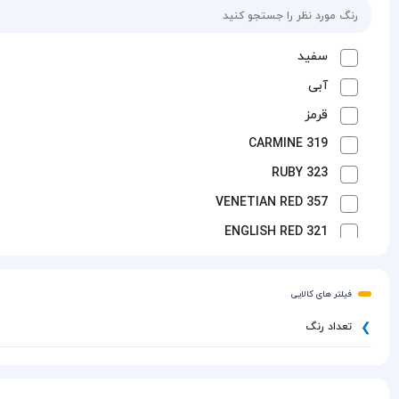
سفید
آبی
قرمز
CARMINE 319
RUBY 323
VENETIAN RED 357
ENGLISH RED 321
SCARLET 318
GERANIUM RED 364
فیلتر های کالایی
CADMIUM RED LIGHT 302
تعداد رنگ
ORANGE 315
CADMIUM ORANGE 304