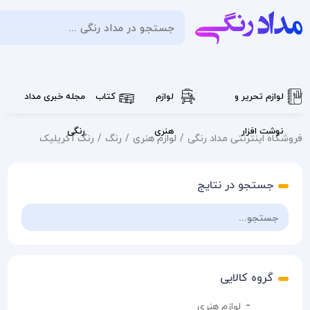
ورود
/
ثبت
0
نام