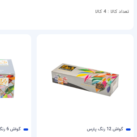
257 flesh tint
تعداد کالا :
4 کالا
074 burnt sienna
burnt umber 076
676 vandyke brown
477 permanent crimson
483 permanent green light
484 permanent green middle
482 permanent green deep
532 poster green
viridian 487
036 blue lake
188 cobalt tint
668 ultramarine deep
گواش 12 رنگ پارس
گواش 6 رنگ پارس
688 violet