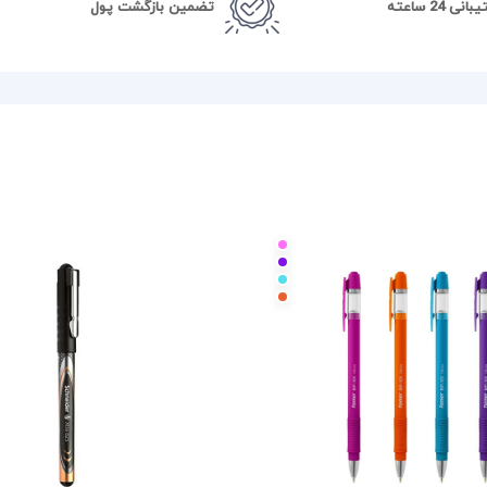
نی 24 ساعته
تضمین بازگشت پول