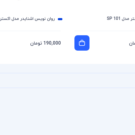
مدل SP 101
روان نویس اشنایدر مدل اکسترا 25
190,000 تومان