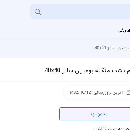
د رنگی
ران سايز 40x40
 پشت منگنه بوميران سايز 40x40
آخرین بروزرسانی :
1402/10/12
ناموجود
دسته :
بوم نقاشی