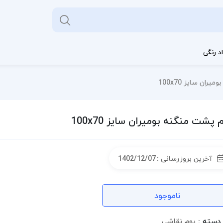
د رنگی
ران سايز 100x70
 پشت منگنه بوميران سايز 100x70
آخرین بروزرسانی :
1402/12/07
ناموجود
دسته :
بوم نقاشی