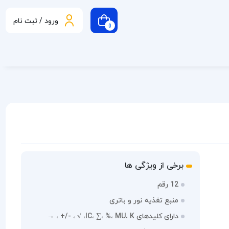
ورود / ثبت نام
0
برخی از ویژگی ها
12 رقم
منبع تغذیه نور و باتری
دارای کلیدهای IC، ∑، %، MU، K، √ ، -/+ ، →