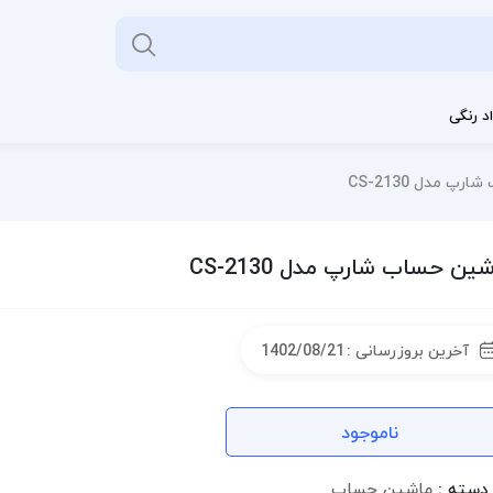
د رنگی
پ مدل CS-2130
ین حساب شارپ مدل CS-2130
آخرین بروزرسانی :
1402/08/21
ناموجود
دسته :
ماشین حساب