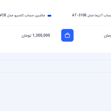
 آتیما مدل AT-310B
ماشین حساب کاسیو مدل MJ-12VCB
1,300,000 تومان