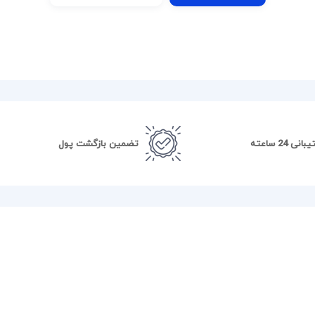
نی 24 ساعته
تضمین بازگشت پول