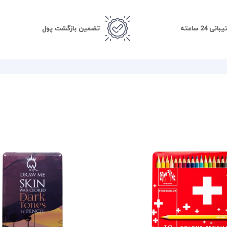
نی 24 ساعته
تضمین بازگشت پول