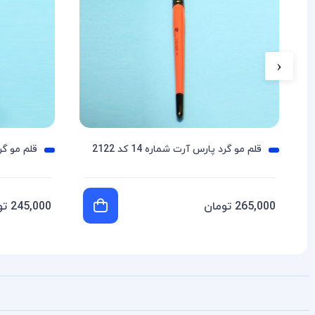
‹
قلم مو گرد پارس آرت شماره 14 کد 2122
قلم مو گرد پ
265,000 تومان
245,000 تومان