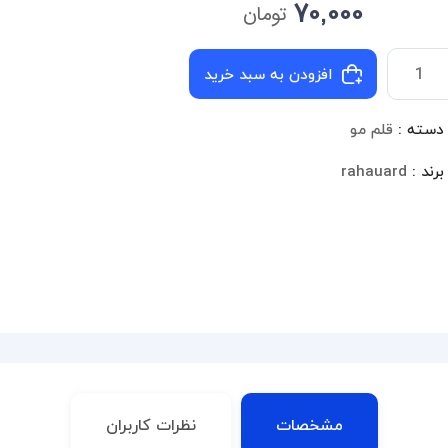
70,000
تومان
افزودن به سبد خرید
دسته :
قلم مو
برند :
rahauard
مشخصات
نظرات کاربران