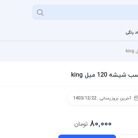
د رنگی
شیشه 120 میل king
آخرین بروزرسانی :
1403/12/22
80,000
تومان