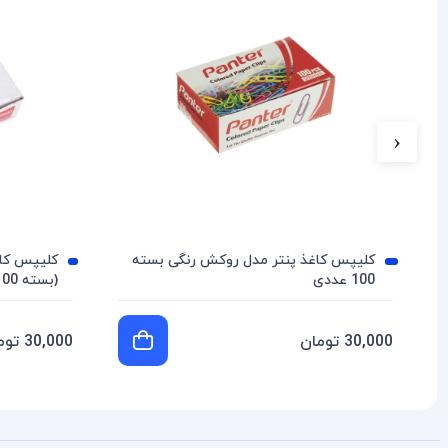
‹
کلیپس کاغذ پنتر مدل روکش رنگی بسته
100 عددی
(بسته 100 عددی)
30,000 تومان
30,000 تومان