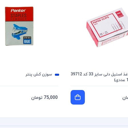
کلیپس کاغذ استیل دلی سایز 33 کد 39712
سوزن کش پنتر
75,000 تومان