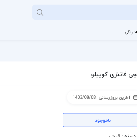
د رنگی
ی فانتزی کوییلو
آخرین بروزرسانی :
1403/08/08
ناموجود
دسته :
قیچی