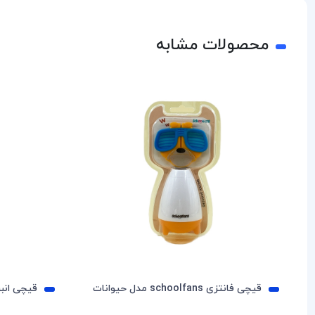
محصولات مشابه
قیچی فانتزی schoolfans مدل حیوانات
قیچی انبری ns FA92611