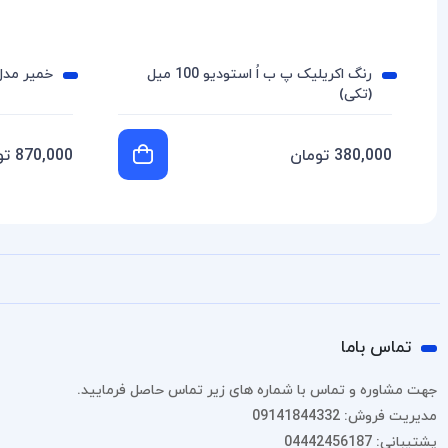
رنگ اکریلیک پ ب اُ استودیو 100 میل
خمیر مدل سازی
(تکی)
380,000 تومان
870,000 تومان
تماس باما
جهت مشاوره و تماس با شماره های زیر تماس حاصل فرمایید.
مدیریت فروش: 09141844332
پشتیبانی: 04442456187