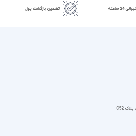
نی 24 ساعته
تضمین بازگشت پول
اک C52