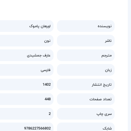
نویسنده
اورهان پاموک
ناشر
نون
مترجم
عارف جمشیدی
زبان
فارسی
تاریخ انتشار
1402
تعداد صفحات
448
سری چاپ
2
شابک
9786227566802