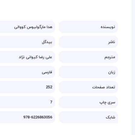
نویسنده
هدا مارگولیوس کووالی
ناشر
بیدگل
مترجم
علی رضا کیوانی نژاد
زبان
فارسی
تعداد صفحات
252
سری چاپ
7
شابک
978-6226863056‬