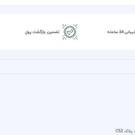
نی 24 ساعته
تضمین بازگشت پول
اک C52